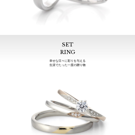
SET
RING
幸せな日々に彩りを与える
生涯でたった一度の贈り物