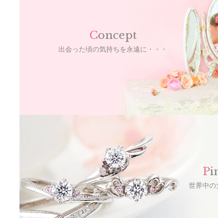
C
oncept
出会った頃の気持ちを永遠に・・・
P
i
世界中の