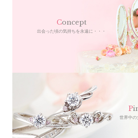
C
oncept
出会った頃の気持ちを永遠に・・・
P
i
世界中の